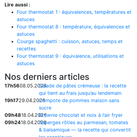
Lire aussi :
Four thermostat 1 : équivalences, températures et
astuces
Four thermostat 8 : température, équivalences et
astuces
Courge spaghetti : cuisson, astuces, temps et
recettes
Four thermostat 9 : équivalence, utilisations et
astuces
Nos derniers articles
17h56
08.05.2026
Salade de pâtes crémeuse : la recette
qui tient au frais jusqu’au lendemain
19h17
29.04.2026
Compote de pommes maison sans
sucre
09h48
18.04.2026
Brownie chocolat et noix à l’air fryer
09h24
18.04.2026
Asperges rôties au parmesan, tomates
& balsamique — la recette qui convertit