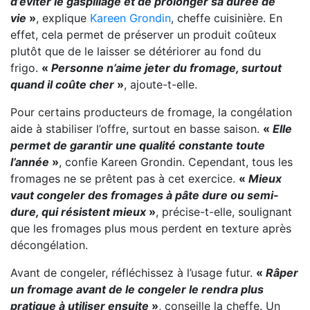
d’éviter le gaspillage et de prolonger sa durée de
vie
»
, explique
Kareen Grondin
, cheffe cuisinière. En
effet, cela permet de préserver un produit coûteux
plutôt que de le laisser se détériorer au fond du
frigo.
«
Personne n’aime jeter du fromage, surtout
quand il coûte cher
»
, ajoute-t-elle.
Pour certains producteurs de fromage, la congélation
aide à stabiliser l’offre, surtout en basse saison.
«
Elle
permet de garantir une qualité constante toute
l’année
»
, confie Kareen Grondin. Cependant, tous les
fromages ne se prêtent pas à cet exercice.
«
Mieux
vaut congeler des fromages à pâte dure ou semi-
dure, qui résistent mieux
»
, précise-t-elle, soulignant
que les fromages plus mous perdent en texture après
décongélation.
Avant de congeler, réfléchissez à l’usage futur.
«
Râper
un fromage avant de le congeler le rendra plus
pratique à utiliser ensuite
»
, conseille la cheffe. Un